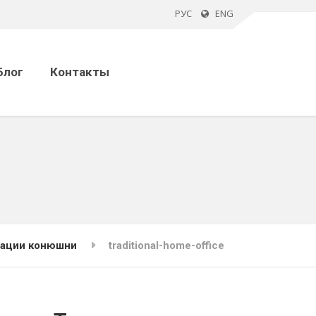
РУС
ENG
Блог
Контакты
зации конюшни
traditional-home-office