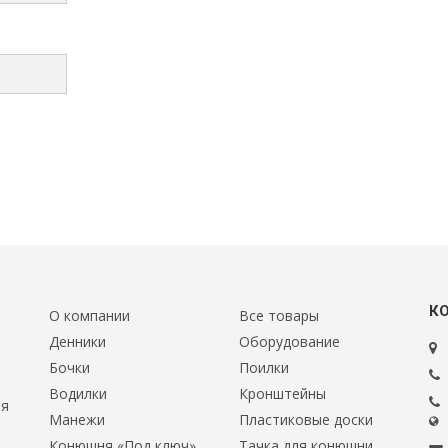
К
О компании
Все товары
Денники
Оборудование
Бочки
Поилки
Водилки
Кронштейны
ия
Манежи
Пластиковые доски
Конюшня «Под ключ»
Тачка для конюшни