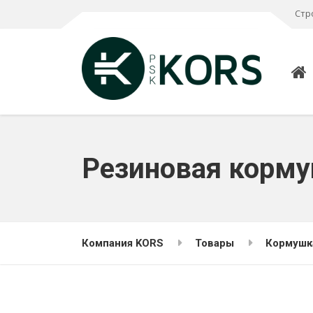
Стр
Резиновая корму
Компания KORS
Товары
Кормушка