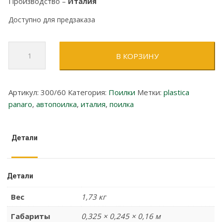
Производство –
Италия
Доступно для предзаказа
Количество
В КОРЗИНУ
товара
Автопоилка
с
Артикул:
300/60
Категория:
Поилки
Метки:
plastica
постоянным
panaro
,
автопоилка
,
италия
,
поилка
уровнем
на
6
Детали
литров
Детали
Вес
1,73 кг
Габариты
0,325 × 0,245 × 0,16 м