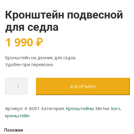
Кронштейн подвесной
для седла
1 990
₽
Кронштейн на денник для седла.
Удобен при перевозке.
Количество
В КОРЗИНУ
товара
Кронштейн
подвесной
Артикул:
K-8001
Категория:
Кронштейны
Метки:
kors
,
для
кронштейн
седла
Похожие