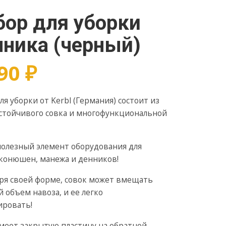
бор для уборки
нника (черный)
990
₽
ля уборки от Kerbl (Германия) состоит из
стойчивого совка и многофункциональной
олезный элемент оборудования для
конюшен, манежа и денников!
ря своей форме, совок может вмещать
 объем навоза, и ее легко
ировать!
меет закрытую пластину на обратной