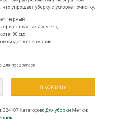
, что упрощает уборку и ускоряет очистку.
ет: черный;
териал: пластик / железо;
сота: 90 см;
оизводство: Германия.
о для предзаказа
ство
В КОРЗИНУ
л:
324107
Категория:
Для уборки
Метки:
енник
а
)