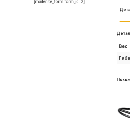
[mailerlite_form form_id=2]
Дет
Дета
Вес
Габ
Похо