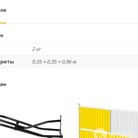
али
ли
2 кг
ариты
0,35 × 0,35 × 0,96 м
жие