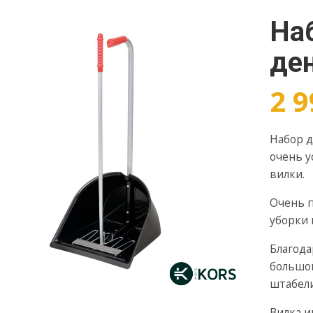
На
де
2 
Набор д
очень у
вилки.
Очень п
уборки 
Благода
большой
штабел
Вилка и