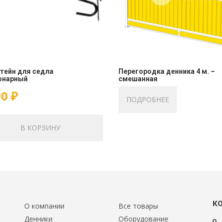
тейн для седла
Перегородка денника 4 м. –
онарный
смешанная
90
₽
ПОДРОБНЕЕ
В КОРЗИНУ
К
О компании
Все товары
Денники
Оборудование