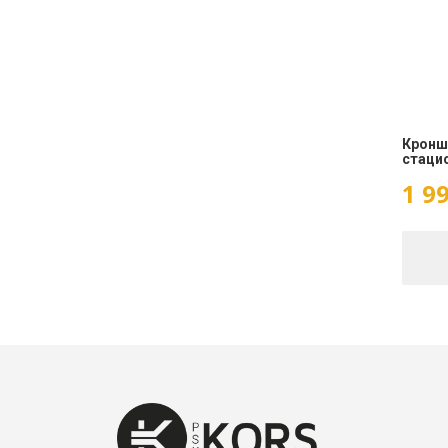
Кронш
стаци
1 9